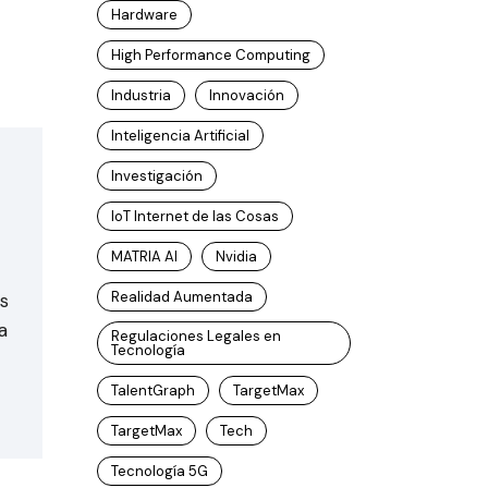
Hardware
High Performance Computing
Industria
Innovación
Inteligencia Artificial
Investigación
IoT Internet de las Cosas
MATRIA AI
Nvidia
Realidad Aumentada
s
a
Regulaciones Legales en
Tecnología
TalentGraph
TargetMax
TargetMax
Tech
Tecnología 5G