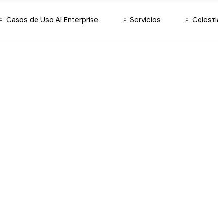
Casos de Uso AI Enterprise
Servicios
Celesti
Sobre Nosotros
Equipo y Aliados
Principios Éticos
Consultoría Estratégica
Desarrollo e
Implementación de IA
Soluciones Automatizadas
IA
Hardware y licencias Nvidia
México