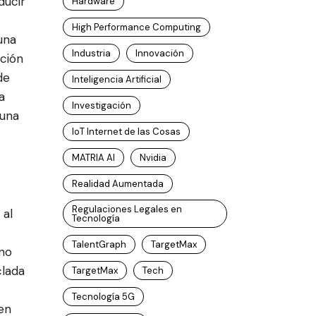
ducir
Hardware
High Performance Computing
una
Industria
Innovación
nción
de
Inteligencia Artificial
a
Investigación
 una
IoT Internet de las Cosas
MATRIA AI
Nvidia
Realidad Aumentada
Regulaciones Legales en
 al
Tecnología
TalentGraph
TargetMax
ino
clada
TargetMax
Tech
Tecnología 5G
en