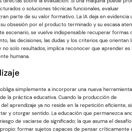
 directas sobre la evaluación. Si una máquina puede pro
cturados o soluciones técnicas funcionales, evaluar
gran parte de su valor formativo. La IA deja en evidencia 
o: su obsesión por el producto terminado y su escasa ate
te escenario, se vuelve indispensable recuperar formas 
o, las decisiones, las dudas y los criterios que orientan l
 y no solo resultados, implica reconocer que aprender es
ente humana.
dizaje
l no obliga simplemente a incorporar una nueva herramienta
 de la práctica educativa. Cuando la producción de
el aprendizaje ya no reside en la repetición eficiente, s
tar y otorgar sentido. La educación que permanezca an
riesgo de vaciarse de significado; la que asuma el desafío
propio: formar sujetos capaces de pensar críticamente 