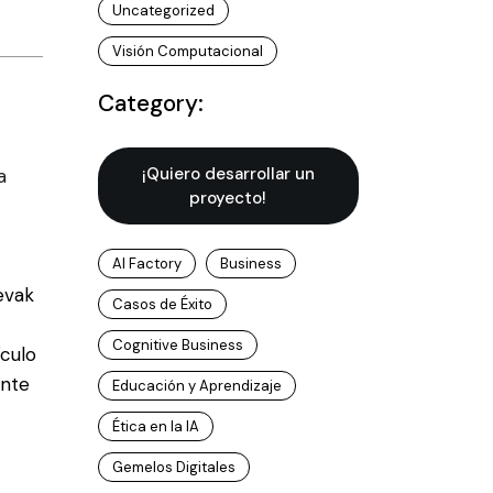
Uncategorized
Visión Computacional
Category:
¡Quiero desarrollar un
a
proyecto!
AI Factory
Business
evak
Casos de Éxito
Cognitive Business
ículo
ante
Educación y Aprendizaje
Ética en la IA
Gemelos Digitales