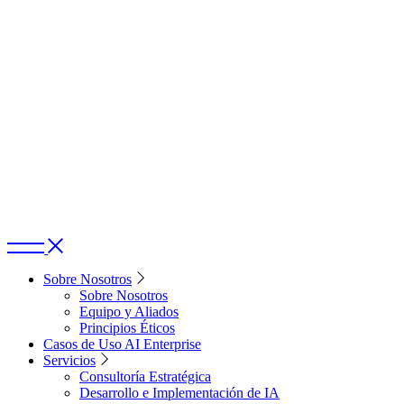
Skip
to
the
content
Sobre Nosotros
Sobre Nosotros
Equipo y Aliados
Principios Éticos
Casos de Uso AI Enterprise
Servicios
Consultoría Estratégica
Desarrollo e Implementación de IA