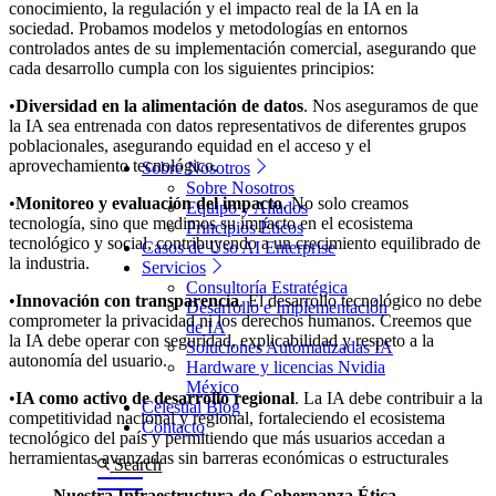
conocimiento, la regulación y el impacto real de la IA en la
sociedad. Probamos modelos y metodologías en entornos
controlados antes de su implementación comercial, asegurando que
cada desarrollo cumpla con los siguientes principios:
•
Diversidad en la alimentación de datos
. Nos aseguramos de que
la IA sea entrenada con datos representativos de diferentes grupos
poblacionales, asegurando equidad en el acceso y el
aprovechamiento tecnológico.
Sobre Nosotros
Sobre Nosotros
•
Monitoreo y evaluación del impacto
. No solo creamos
Equipo y Aliados
tecnología, sino que medimos su impacto en el ecosistema
Principios Éticos
tecnológico y social, contribuyendo a un crecimiento equilibrado de
Casos de Uso AI Enterprise
la industria.
Servicios
Consultoría Estratégica
•
Innovación con transparencia
. El desarrollo tecnológico no debe
Desarrollo e Implementación
comprometer la privacidad ni los derechos humanos. Creemos que
de IA
la IA debe operar con seguridad, explicabilidad y respeto a la
Soluciones Automatizadas IA
autonomía del usuario.
Hardware y licencias Nvidia
México
•
IA como activo de desarrollo regional
. La IA debe contribuir a la
Celestial Blog
competitividad nacional y regional, fortaleciendo el ecosistema
Contacto
tecnológico del país y permitiendo que más usuarios accedan a
herramientas avanzadas sin barreras económicas o estructurales
Search
Nuestra Infraestructura de Gobernanza Ética