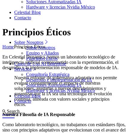
Soluciones Automatizadas IA
Hardware y licencias Nvidia México
Celestial Blog
Contacto
Principios Éticos
Sobre Nosotros
Home
Principios Éticos
Sobre Nosotros
Equipo y Aliados
En Celestial Dynamics, somos un laboratorio tecnológico de
Principios Éticos
inteligencia artificial comprometido con la experimentación, el
Casos de Uso AI Enterprise
desarrollo y la implementación responsable de modelos de IA.
Servicios
Consultoría Estratégica
Nuestro enfoque de gobernanza adaptativa nos permite
Desarrollo e Implementación de IA
evaluar constantemente el impacto de nuestras
Soluciones Automatizadas IA
soluciones, ajustarlas a nuevos descubrimientos y
Hardware y licencias Nvidia México
garantizar que la IA sea una tecnología en evolución
Celestial Blog
continua, alineada con valores sociales y principios
Contacto
éticos.
Search
Nuestra Filosofía de IA Responsable
Como laboratorio tecnológico, no trabajamos con estándares fijos,
sino con principios adaptativos que evolucionan con el avance del