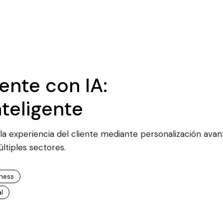
ente con IA:
nteligente
do la experiencia del cliente mediante personalización avan
últiples sectores.
iness
al