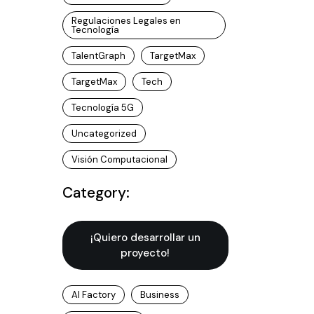
Regulaciones Legales en
Tecnología
TalentGraph
TargetMax
TargetMax
Tech
Tecnología 5G
Uncategorized
Visión Computacional
Category:
¡Quiero desarrollar un
proyecto!
AI Factory
Business