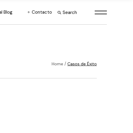
al Blog
Contacto
Consultoría Estratégica
Search
Desarrollo e
Implementación de IA
Soluciones Automatizadas
IA
Hardware y licencias Nvidia
México
Home
Casos de Éxito