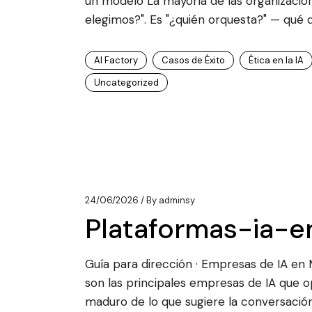
un modelo La mayoría de las organizacio
elegimos?". Es "¿quién orquesta?" — qué 
AI Factory
Casos de Éxito
Ética en la IA
Uncategorized
24/06/2026
By
adminsy
Plataformas-ia-
Guía para dirección · Empresas de IA en
son las principales empresas de IA que 
maduro de lo que sugiere la conversación 