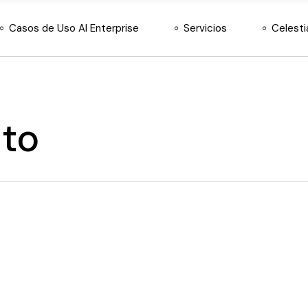
Casos de Uso AI Enterprise
Servicios
Celesti
Sobre Nosotros
Equipo y Aliados
Principios Éticos
Consultoría Estratégica
Desarrollo e
ito
Implementación de IA
Soluciones Automatizadas
IA
Hardware y licencias Nvidia
México