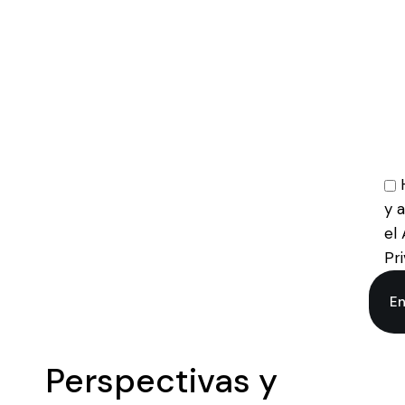
y 
el 
Pri
En
Perspectivas y