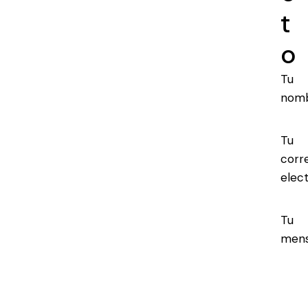
t
o
Tu
nom
Tu
corr
elec
Tu
mens