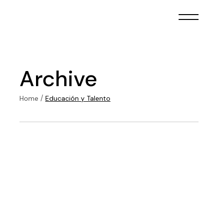
Skip
to
the
content
Archive
Home
Educación y Talento