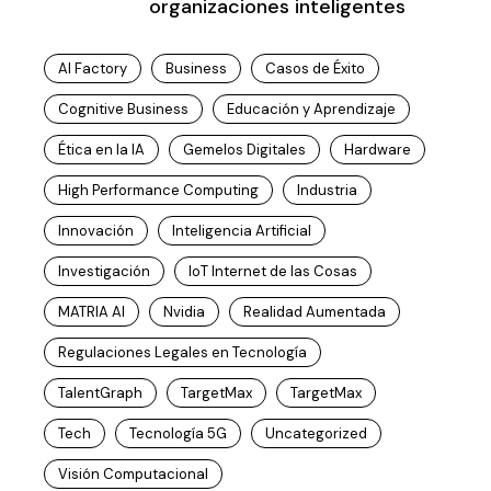
organizaciones inteligentes
AI Factory
Business
Casos de Éxito
Cognitive Business
Educación y Aprendizaje
Ética en la IA
Gemelos Digitales
Hardware
High Performance Computing
Industria
Innovación
Inteligencia Artificial
Investigación
IoT Internet de las Cosas
MATRIA AI
Nvidia
Realidad Aumentada
Regulaciones Legales en Tecnología
TalentGraph
TargetMax
TargetMax
Tech
Tecnología 5G
Uncategorized
Visión Computacional