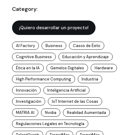
Category:
¡Quiero desarrollar un proyecto!
AI Factory
Business
Casos de Éxito
Cognitive Business
Educación y Aprendizaje
Ética en la IA
Gemelos Digitales
Hardware
High Performance Computing
Industria
Innovación
Inteligencia Artificial
Investigación
IoT Internet de las Cosas
MATRIA AI
Nvidia
Realidad Aumentada
Regulaciones Legales en Tecnología
TalentGraph
TargetMax
TargetMax