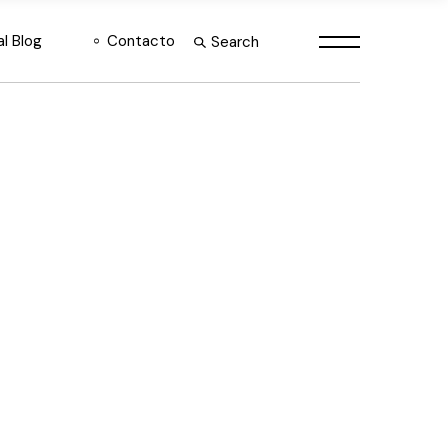
al Blog
Contacto
Consultoría Estratégica
Search
Desarrollo e
Implementación de IA
Soluciones Automatizadas
IA
Hardware y licencias Nvidia
México