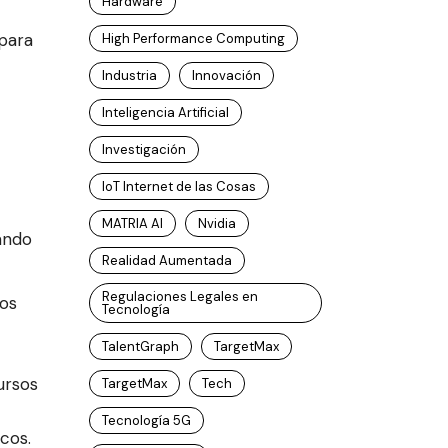
Hardware
 para
High Performance Computing
Industria
Innovación
Inteligencia Artificial
Investigación
IoT Internet de las Cosas
MATRIA AI
Nvidia
ando
Realidad Aumentada
Regulaciones Legales en
los
Tecnología
TalentGraph
TargetMax
ursos
TargetMax
Tech
Tecnología 5G
cos.