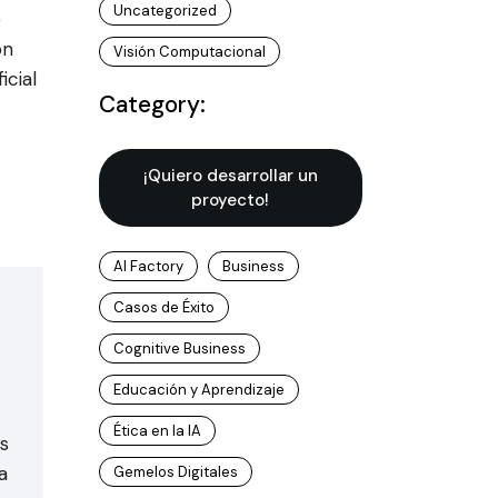
Uncategorized
o
ón
Visión Computacional
icial
Category:
¡Quiero desarrollar un
proyecto!
AI Factory
Business
Casos de Éxito
Cognitive Business
Educación y Aprendizaje
Ética en la IA
s
a
Gemelos Digitales