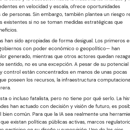
ecedentes en velocidad y escala, ofrece oportunidades
 de personas. Sin embargo, también plantea un riesgo re
es existentes si no se toman medidas estratégicas que
eficios.
vas han sido apropiadas de forma desigual. Los primeros 
 gobiernos con poder económico o geopolítico— han
valor generado, mientras que otros actores quedan rezag
te sentido, no es una excepción. A pesar de su potencial
o y control están concentrados en manos de unas pocas
ue poseen los recursos, la infraestructura computaciona
rera.
 o incluso fatalista, pero no tiene por qué serlo. La his
es han actuado con decisión y visión de futuro, es posi
 el bien común. Para que la IA sea realmente una herrami
que existan políticas públicas activas, marcos regulatori
 participe en su diseño y supervisión. Uno de los ejes