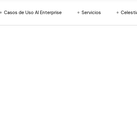
Casos de Uso AI Enterprise
Servicios
Celesti
Sobre Nosotros
Equipo y Aliados
Principios Éticos
Consultoría Estratégica
Desarrollo e
Implementación de IA
Soluciones Automatizadas
IA
Hardware y licencias Nvidia
México