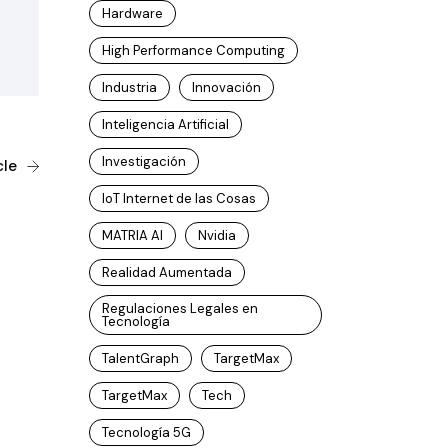
Hardware
High Performance Computing
Industria
Innovación
Inteligencia Artificial
Investigación
cle
IoT Internet de las Cosas
MATRIA AI
Nvidia
Realidad Aumentada
Regulaciones Legales en
Tecnología
TalentGraph
TargetMax
TargetMax
Tech
Tecnología 5G