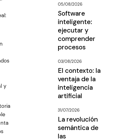
05/08/2026
Software
al:
inteligente:
ejecutar y
comprender
en
procesos
ados
03/08/2026
El contexto: la
ventaja de la
l y
inteligencia
artificial
toria
31/07/2026
ble
La revolución
enta
semántica de
os
las