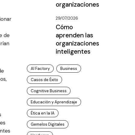
organizaciones
29/07/2026
ionar
Cómo
aprenden las
e de
organizaciones
rían
inteligentes
AI Factory
Business
de
os,
Casos de Éxito
Cognitive Business
Educación y Aprendizaje
Ética en la IA
s
mes
Gemelos Digitales
entes