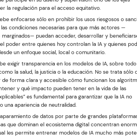
r la regulación para el acceso equitativo.
 debe enfocarse sólo en prohibir los usos riesgosos o sanc
 las condiciones necesarias para que más actores —
 marginados— puedan acceder, desarrollar y beneficiars
r el poder entre quienes hoy controlan la IA y quienes pod
esde un enfoque social, local o comunitario.
ebe exigir transparencia en los modelos de IA, sobre todo
omo la salud, la justicia o la educación. No se trata sólo 
ar de forma clara y accesible cómo funcionan los algoritm
ntener y qué impacto pueden tener en la vida de las
xplicables” es fundamental para garantizar que la IA no
 una apariencia de neutralidad.
 acaparamiento de datos por parte de grandes plataforma
resas que dominan el ecosistema digital concentran enor
cual les permite entrenar modelos de IA mucho más pot