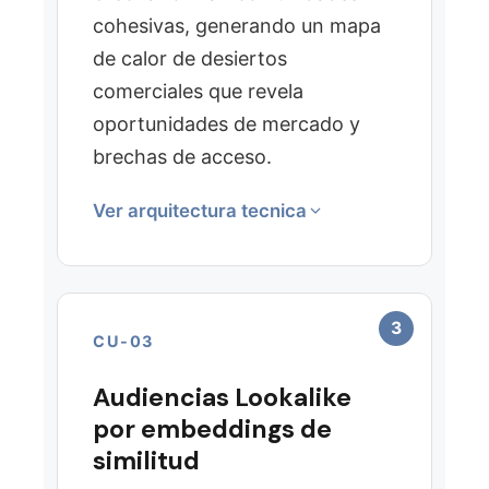
influencia para estimar
cohesivas, generando un mapa
mercado alcanzable.
de calor de desiertos
comerciales que revela
oportunidades de mercado y
brechas de acceso.
Ver arquitectura tecnica
CAPAS DE INTELIGENCIA
Directorio de Negocios
3
CU-03
Indicadores Socioeconomicos
Zonas Geograficas
Audiencias Lookalike
Perfiles de Personas
por embeddings de
Segmento Generacional
similitud
Uso de Aplicaciones