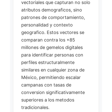
categoria (demanda
vectoriales que capturan no solo
digital).
atributos demograficos, sino
Calcular score de brecha
4
patrones de comportamiento,
(demanda - oferta) y
personalidad y contexto
aplicar deteccion de
geografico. Estos vectores se
comunidades para
comparan contra los +85
detectar comunidades.
millones de gemelos digitales
para identificar personas con
perfiles estructuralmente
similares en cualquier zona de
México, permitiendo escalar
campanas con tasas de
conversion significativamente
superiores a los metodos
tradicionales.