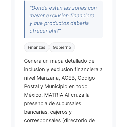
Ranking de Influencia
"Donde estan las zonas con
mayor exclusion financiera
FLUJO DE ANALISIS
y que productos deberia
ofrecer ahi?"
Construir modelo de la
1
zona objetivo con perfiles
de personas, comercios y
Finanzas
Gobierno
sus patrones de visita.
Genera un mapa detallado de
Calcular centralidad de red
2
y ranking de influencia
inclusion y exclusion financiera a
para identificar nodos de
nivel Manzana, AGEB, Codigo
alta influencia.
Postal y Municipio en todo
Segmentar por perfil
3
México. MATRIA AI cruza la
psicografico para
presencia de sucursales
personalizar mensajes por
bancarias, cajeros y
tipo de personalidad.
corresponsales (directorio de
Generar plan de activacion
4