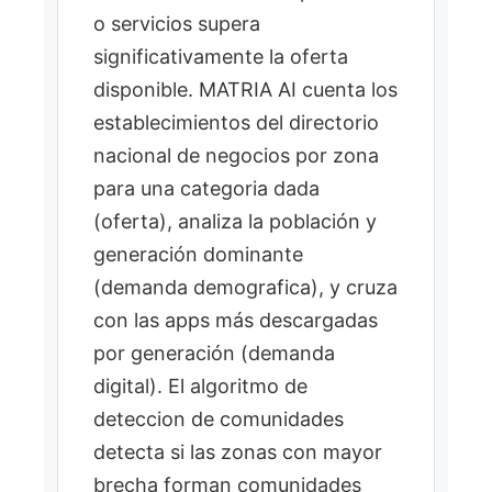
Obtener perfil de
2
o servicios supera
demanda: Persona a
significativamente la oferta
segmento generaciónal,
disponible. MATRIA AI cuenta los
persona a perfil
establecimientos del directorio
psicografico, zona a
indicadores
nacional de negocios por zona
socioeconomicos.
para una categoria dada
Obtener perfil de oferta:
3
(oferta), analiza la población y
comercios con relaciones
generación dominante
competitivas para mapear
(demanda demografica), y cruza
competidores.
con las apps más descargadas
Calcular score de afinidad
4
por generación (demanda
de zona cruzando
digital). El algoritmo de
demanda y oferta.
deteccion de comunidades
Usar análisis de similitud
5
detecta si las zonas con mayor
para encontrar zonas
brecha forman comunidades
gemelas y área de