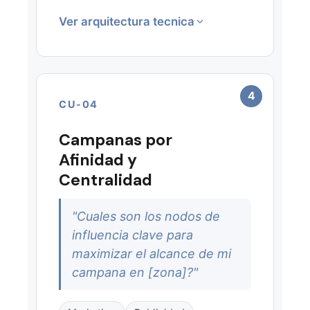
Ver arquitectura tecnica
CAPAS DE INTELIGENCIA
Perfiles de Personas
4
CU-04
Perfil Psicografico
Segmento Generacional
Campanas por
Directorio Comercial
Afinidad y
Zonas Geograficas
Centralidad
Embeddings de Similitud
"Cuales son los nodos de
FLUJO DE ANALISIS
influencia clave para
Obtener el perfil completo
1
maximizar el alcance de mi
de los mejores clientes:
campana en [zona]?"
perfil psicografico,
segmento generaciónal,