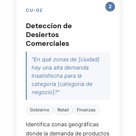
Perfiles de Personas
2
CU-02
Perfil Psicografico
Segmento Generacional
Deteccion de
Directorio Comercial
Desiertos
Zonas Geograficas
Comerciales
Indicadores Socioeconomicos
Metricas de Zona
Area de Influencia
"En qué zonas de [ciudad]
hay una alta demanda
FLUJO DE ANALISIS
insatisfecha para la
Identificar unidades
categoria [categoria de
1
geográficas (Manzana,
negocio]?"
AGEB, CP, Municipio) en la
ciudad de interes y
Gobierno
Retail
Finanzas
obtener metricas de zona
(indice de oportunidad,
Identifica zonas geográficas
nivel de saturacion).
donde la demanda de productos