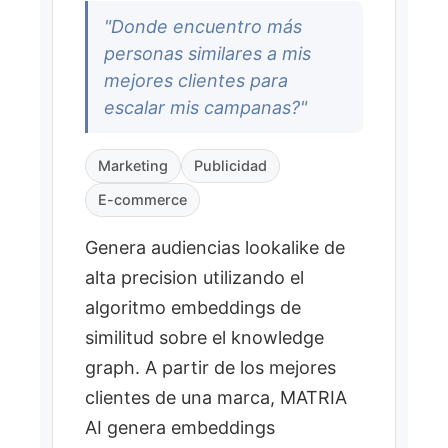
Deteccion de Comunidades
"Donde encuentro más
personas similares a mis
FLUJO DE ANALISIS
mejores clientes para
Contar directorio de
escalar mis campanas?"
1
negocios por unidad
geografica
Marketing
Publicidad
(Manzana/AGEB/CP) para
E-commerce
la categoria dada (oferta).
Analizar población
2
Genera audiencias lookalike de
(indicadores
alta precision utilizando el
socioeconomicos) y
algoritmo embeddings de
generación dominante por
similitud sobre el knowledge
zona (demanda).
graph. A partir de los mejores
Cruzar con apps más
3
clientes de una marca, MATRIA
descargadas por
generación para la
AI genera embeddings