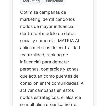
Marketing
Publicidad
patrones de visita y zona
geografica.
Optimiza campanas de
Generar representaciones
2
marketing identificando los
vectoriales con algoritmos
nodos de mayor influencia
de similitud sobre el
dentro del modelo de datos
conjunto de datos de
social y comercial. MATRIA AI
clientes.
aplica metricas de centralidad
Buscar los K vecinos más
3
(centralidad, ranking de
cercanos en el espacio
influencia) para detectar
vectorial entre los +85M
gemelos digitales.
personas, comercios y zonas
que actuan como puentes de
Filtrar por zona geografica
4
de interes y devolver
conexion entre comunidades. Al
audiencia lookalike
activar campanas en estos
segmentada.
nodos estrategicos, el alcance
se multiplica organicamente.