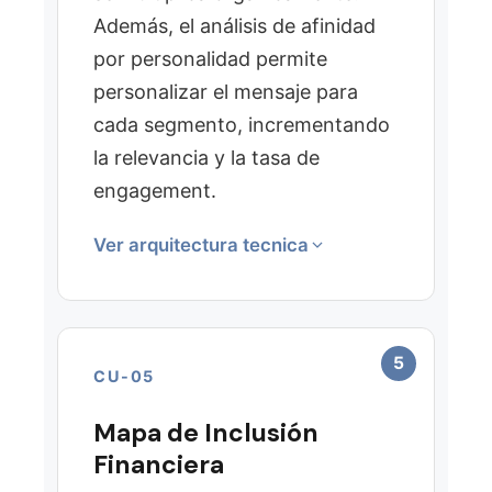
Además, el análisis de afinidad
por personalidad permite
personalizar el mensaje para
cada segmento, incrementando
la relevancia y la tasa de
engagement.
Ver arquitectura tecnica
CAPAS DE INTELIGENCIA
Perfiles de Personas
5
CU-05
Perfil Psicografico
Directorio Comercial
Mapa de Inclusión
Zonas Geograficas
Financiera
Centralidad de Red