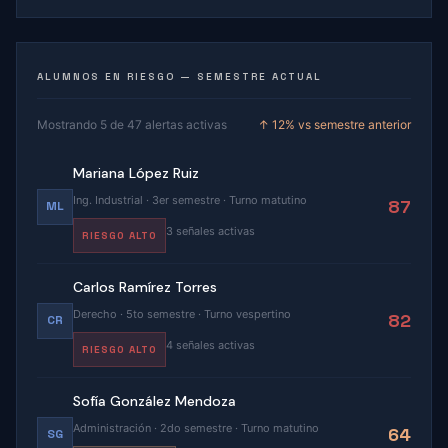
ALUMNOS EN RIESGO — SEMESTRE ACTUAL
Mostrando 5 de 47 alertas activas
↑ 12% vs semestre anterior
Mariana López Ruiz
Ing. Industrial · 3er semestre · Turno matutino
87
ML
3 señales activas
RIESGO ALTO
Carlos Ramírez Torres
Derecho · 5to semestre · Turno vespertino
82
CR
4 señales activas
RIESGO ALTO
Sofía González Mendoza
Administración · 2do semestre · Turno matutino
64
SG