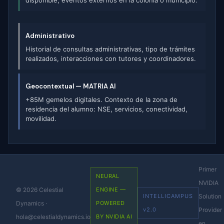
disponible, eventos externos en la colonia o municipio.
Administrativo
Historial de consultas administrativas, tipo de trámites
realizados, interacciones con tutores y coordinadores.
Geocontextual — MATRIA AI
+85M gemelos digitales. Contexto de la zona de
residencia del alumno: NSE, servicios, conectividad,
movilidad.
Primer
NEURAL
NVIDIA
© 2026 Celestial
ENGINE —
INTELLICAMPUS
Solution
Dynamics ·
POWERED
v2.0
Provider
hola@celestialdynamics.io
BY NVIDIA AI
en