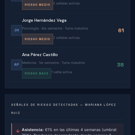
2 señales activas
RIESGO MEDIO
Jorge Hernández Vega
Psicología · 4to semestre · Turno matutino
61
JH
2 señales activas
RIESGO MEDIO
Ana Pérez Castillo
Medicina · 1er semestre · Turno matutino
38
AP
1 señal activa
RIESGO BAJO
SEÑALES DE RIESGO DETECTADAS — MARIANA LÓPEZ
RUIZ
Asistencia:
61% en las últimas 4 semanas (umbral:
↓