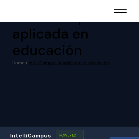
IntelliCampus IA
aplicada en
educación
Home
IntelliCampus IA aplicada en educación
IntelliCampus
POWERED