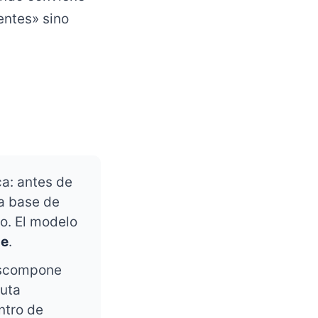
entes» sino
a: antes de
a base de
o. El modelo
de
.
escompone
cuta
ntro de