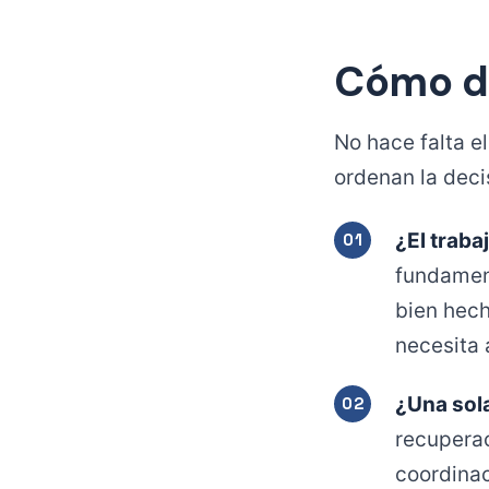
Cómo de
No hace falta e
ordenan la deci
¿El traba
fundamen
bien hech
necesita 
¿Una sol
recuperac
coordina