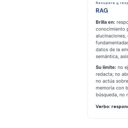
Recupera y res
RAG
Brilla en:
respo
conocimiento p
alucinaciones,
fundamentada
datos de la e
semántica, asi
Su límite:
no ej
redacta; no abr
no actúa sobre
memoria con bu
búsqueda, no 
Verbo: respon