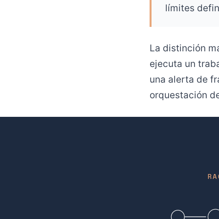
límites defi
La distinción m
ejecuta un trab
una alerta de f
orquestación d
RA