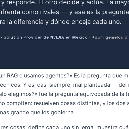
y responde. El otro decide y actúa. La mayo
nfrenta como rivales — y esa es la pregunt
ara la diferencia y dónde encaja cada uno.
 ·
Solution Provider de NVIDIA en México
· +85m gemelos di
un RAG o usamos agentes?» Es la pregunta que má
técnicos. Y es, casi siempre, mal planteada — d
o elegimos?» fue la pregunta equivocada de la fa
o compiten: resuelven cosas distintas, y los dos 
más grande que los gobierna.
tres cosas: define cada uno sin jerga, muestra c