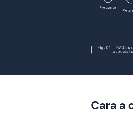
Pregunta
Retri
Fig. 01 — RAG es
especiali
Cara a 