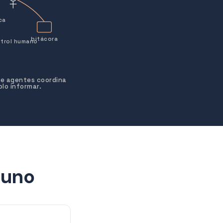
ca
bitácora
trol humano
de agentes coordina
lo informar.
 uno