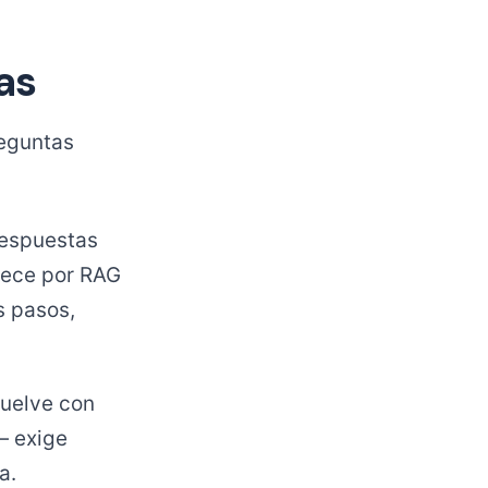
as
reguntas
respuestas
iece por RAG
s pasos,
suelve con
— exige
a.