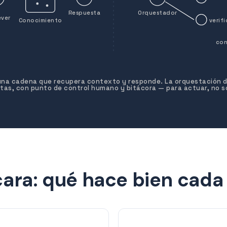
Respuesta
Orquestador
ever
Conocimiento
verifi
con
 una cadena que recupera contexto y responde. La orquestación 
stas, con punto de control humano y bitácora — para actuar, no so
cara: qué hace bien cada