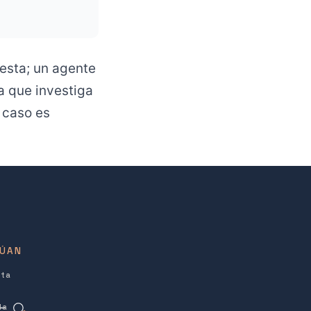
esta; un agente
a que investiga
 caso es
TÚAN
lta
la