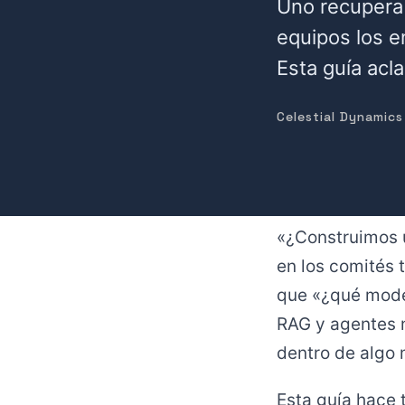
Uno recupera 
equipos los e
Esta guía acl
Celestial Dynamics
«¿Construimos 
en los comités 
que «¿qué model
RAG y agentes n
dentro de algo 
Esta guía hace 