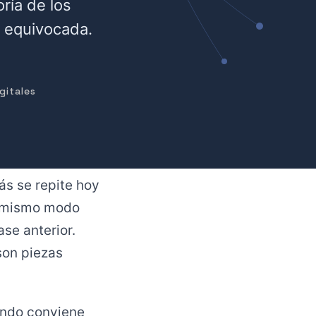
ría de los
a equivocada.
gitales
s se repite hoy
el mismo modo
se anterior.
son piezas
uándo conviene