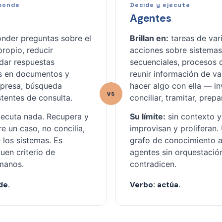
ponde
Decide y ejecuta
Agentes
nder preguntas sobre el
Brillan en:
tareas de var
ropio, reducir
acciones sobre sistemas
 dar respuestas
secuenciales, procesos 
s en documentos y
reunir información de va
mpresa, búsqueda
hacer algo con ella — in
vs
stentes de consulta.
conciliar, tramitar, prepa
ecuta nada. Recupera y
Su límite:
sin contexto y
e un caso, no concilia,
improvisan y proliferan.
 los sistemas. Es
grafo de conocimiento a
en criterio de
agentes sin orquestació
manos.
contradicen.
de.
Verbo: actúa.