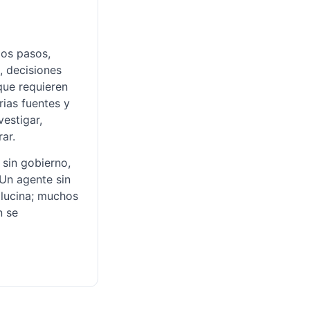
ios pasos,
, decisiones
que requieren
rias fuentes y
vestigar,
rar.
 sin gobierno,
 Un agente sin
lucina; muchos
n se