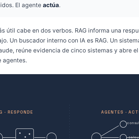
nidos. El agente
actúa
.
ás útil cabe en dos verbos. RAG informa una respu
ajo. Un buscador interno con IA es RAG. Un sistem
raude, reúne evidencia de cinco sistemas y abre el
e agentes.
G · RESPONDE
AGENTES · AC
consu
calcu